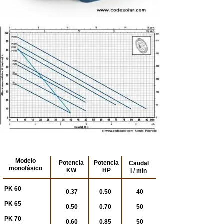
Modelo
Potencia
Potencia
Caudal
monofásico
KW
HP
l / min
PK 60
0.37
0.50
40
PK 65
0.50
0.70
50
PK 70
0.60
0.85
50