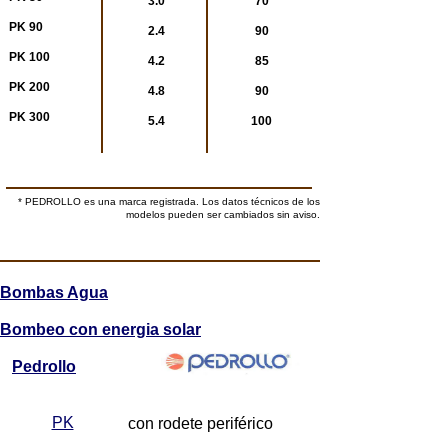
3.0
70
PK 90
2.4
90
PK 100
4.2
85
PK 200
4.8
90
PK 300
5.4
100
* PEDROLLO es una marca registrada. Los datos técnicos de los
modelos pueden ser cambiados sin aviso.
Bombas Agua
Bombeo con energia solar
Pedrollo
PK
con rodete periférico