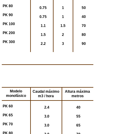
PK 80
0.75
1
50
PK 90
0.75
1
40
PK 100
1.1
1.5
70
PK 200
1.5
2
80
PK 300
2.2
3
90
Modelo
Caudal máximo
Altura máxima
monofásico
m3 / hora
metros
PK 60
2.4
40
PK 65
3.0
55
PK 70
3.0
65
PK 80