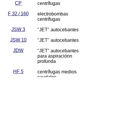
CP
centrífugas
F 32 / 160
electrobombas
centrífugas
JSW 3
"JET" autocebantes
JSW 10
"JET" autocebantes
JDW
"JET" autocebantes
para aspiraciónn
profunda
HF 5
centrífugas medios
caudales
HF 6
centrífugas medios
caudales
4 SK
sumergibles periféricas
4 SR
sumergibles periféricas