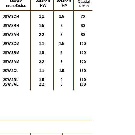
Modelo
Potencia
Potencia
Caudal
monofásico
KW
HP
l / min
JSW 3CH
1.1
1.5
70
JSW 3BH
1.5
2
80
JSW 3AH
2.2
3
80
JSW 3CM
1.1
1.5
120
JSW 3BM
1.5
2
120
JSW 3AM
2.2
3
120
JSW 3CL
1.1
1.5
160
JSW 3BL
1.5
2
160
JSW 3AL
2.2
3
160