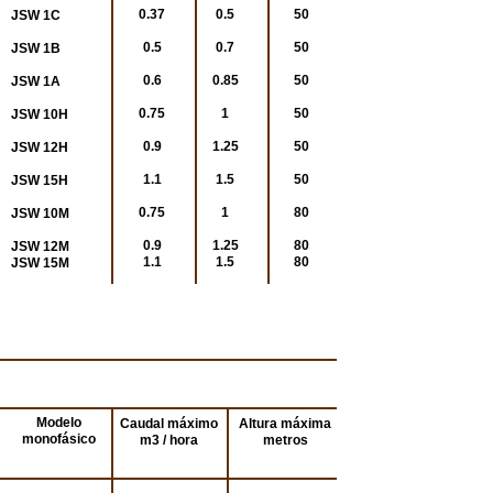
0.37
0.5
50
JSW 1C
0.5
0.7
50
JSW 1B
0.6
0.85
50
JSW 1A
0.75
1
50
JSW 10H
0.9
1.25
50
JSW 12H
1.1
1.5
50
JSW 15H
0.75
1
80
JSW 10M
0.9
1.25
80
JSW 12M
1.1
1.5
80
JSW 15M
Modelo
Caudal máximo
Altura máxima
monofásico
m3 / hora
metros