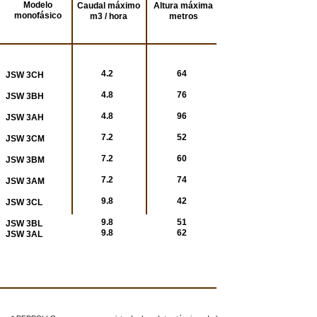
Modelo
Caudal máximo
Altura máxima
monofásico
m3 / hora
metros
4.2
64
JSW 3CH
4.8
76
JSW 3BH
4.8
96
JSW 3AH
7.2
52
JSW 3CM
7.2
60
JSW 3BM
7.2
74
JSW 3AM
9.8
42
JSW 3CL
9.8
51
JSW 3BL
9.8
62
JSW 3AL