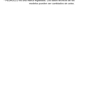
* PEDROLLO es una marca registrada. Los datos técnicos de los
modelos pueden ser cambiados sin aviso.
Bombas Agua
Bombeo con energia solar
Pedrollo
PK
con rodete periférico
CP
centrífugas
F 32 / 160
electrobombas
centrífugas
JSW 3
"JET" autocebantes