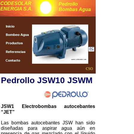
CODESOLAR
Pedrollo
ENERGIA S.A.
Bombas Agua
PC
CSO
Pedrollo JSW10 JSWM
JSW1 Electrobombas autocebantes
“JET”
Las bombas autocebantes JSW han sido
diseñadas para aspirar agua aún en
presencia de gas mezclado con el líquido